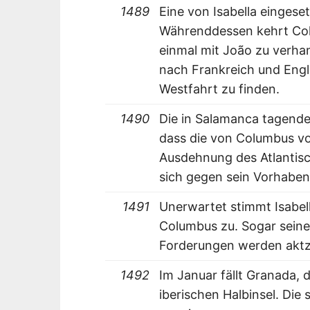
1489
Eine von Isabella eingese
Währenddessen kehrt Col
einmal mit João zu verha
nach Frankreich und Engl
Westfahrt zu finden.
1490
Die in Salamanca tagend
dass die von Columbus v
Ausdehnung des Atlantisc
sich gegen sein Vorhaben
1491
Unerwartet stimmt Isabe
Columbus zu. Sogar sein
Forderungen werden aktz
1492
Im Januar fällt Granada, 
iberischen Halbinsel. Di