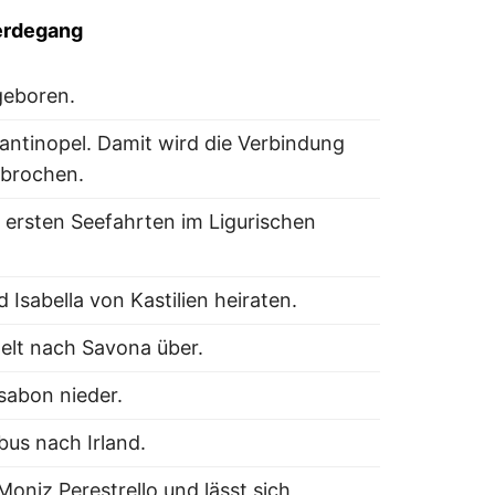
rdegang
geboren.
antinopel. Damit wird die Verbindung
rbrochen.
ersten Seefahrten im Ligurischen
Isabella von Kastilien heiraten.
delt nach Savona über.
ssabon nieder.
us nach Irland.
Moniz Perestrello und lässt sich