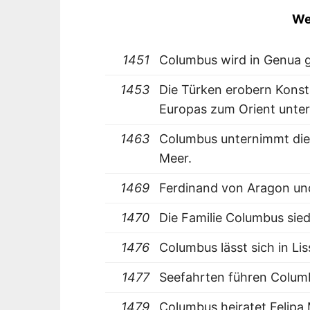
We
1451
Columbus wird in Genua 
1453
Die Türken erobern Konst
Europas zum Orient unte
1463
Columbus unternimmt die 
Meer.
1469
Ferdinand von Aragon und 
1470
Die Familie Columbus sie
1476
Columbus lässt sich in Li
1477
Seefahrten führen Columb
1479
Columbus heiratet Felipa 