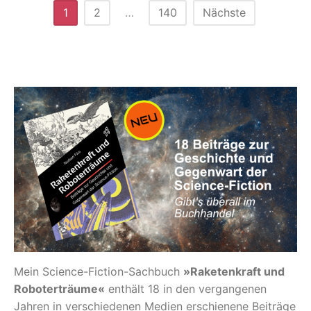
AUTOREN
Seitennummerierung
1
2
…
140
Nächste
der
Beiträge
Mein Science-Fiction-Sachbuch
»Raketenkraft und
Roboterträume«
enthält 18 in den vergangenen
Jahren in verschiedenen Medien erschienene Beiträge