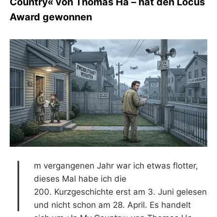
Country« von Thomas Ha – hat den Locus
S
Award gewonnen
L
E
E
R
I
m vergangenen Jahr war ich etwas flotter,
dieses Mal habe ich die
200. Kurzgeschichte erst am 3. Juni gelesen
und nicht schon am 28. April. Es handelt