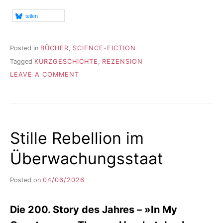
teilen
Posted in
BÜCHER
,
SCIENCE-FICTION
Tagged
KURZGESCHICHTE
,
REZENSION
ON
LEAVE A COMMENT
DARAUF
HABE
ICH
LANGE
GEWARTET
Stille Rebellion im
Überwachungsstaat
Posted on
04/06/2026
b
y
F
Die 200. Story des Jahres – »In My
I
K