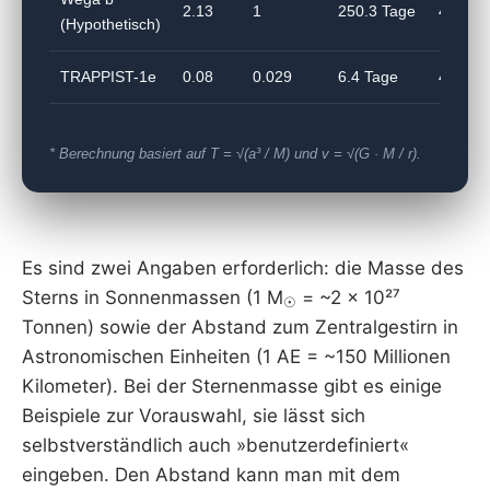
2.13
1
250.3 Tage
43.47
(Hypothetisch)
TRAPPIST-1e
0.08
0.029
6.4 Tage
49.47
* Berechnung basiert auf T = √(a³ / M) und v = √(G · M / r).
Es sind zwei Angaben erforderlich: die Masse des
Sterns in Sonnenmassen (1 M
= ~2 × 10²⁷
☉
Tonnen) sowie der Abstand zum Zentralgestirn in
Astronomischen Einheiten (1 AE = ~150 Millionen
Kilometer). Bei der Sternenmasse gibt es einige
Beispiele zur Vorauswahl, sie lässt sich
selbstverständlich auch »benutzerdefiniert«
eingeben. Den Abstand kann man mit dem