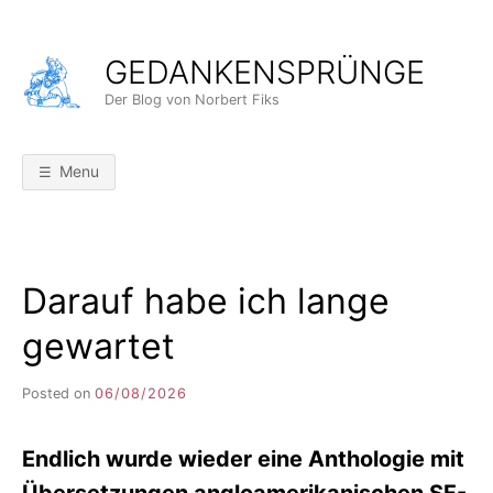
Skip
to
GEDANKENSPRÜNGE
content
Der Blog von Norbert Fiks
Menu
Darauf habe ich lange
gewartet
Posted on
06/08/2026
b
y
F
Endlich wurde wieder eine Anthologie mit
I
K
Übersetzungen angloamerikanischen SF-