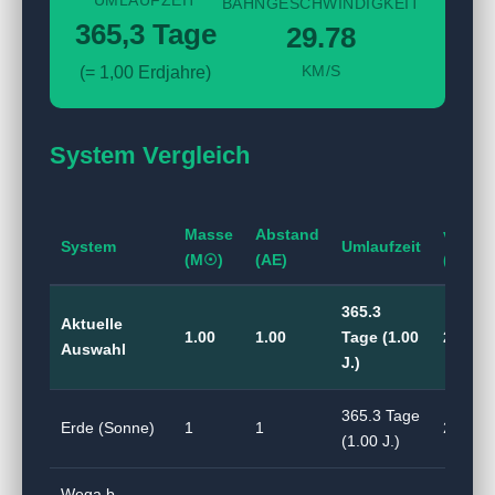
UMLAUFZEIT
BAHNGESCHWINDIGKEIT
365,3 Tage
29.78
(= 1,00 Erdjahre)
KM/S
System Vergleich
Masse
Abstand
v
System
Umlaufzeit
(M☉)
(AE)
(km/s)
365.3
Aktuelle
1.00
1.00
Tage (1.00
29.78
Auswahl
J.)
365.3 Tage
Erde (Sonne)
1
1
29.78
(1.00 J.)
Wega b