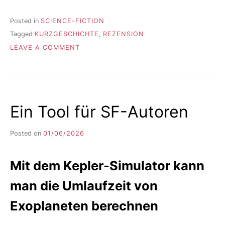
Posted in
SCIENCE-FICTION
Tagged
KURZGESCHICHTE
,
REZENSION
ON
LEAVE A COMMENT
STILLE
REBELLION
IM
ÜBERWACHUNGSSTAAT
Ein Tool für SF-Autoren
Posted on
01/06/2026
b
y
F
Mit dem Kepler-Simulator kann
I
K
man die Umlaufzeit von
S
L
Exoplaneten berechnen
E
E
R