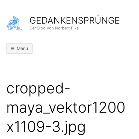
Skip
to
GEDANKENSPRÜNGE
content
Der Blog von Norbert Fiks
Menu
cropped-
maya_vektor1200
x1109-3.jpg