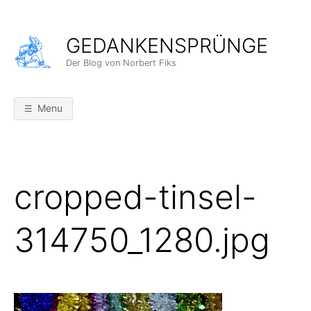
Skip
to
GEDANKENSPRÜNGE
content
Der Blog von Norbert Fiks
Menu
cropped-tinsel-
314750_1280.jpg