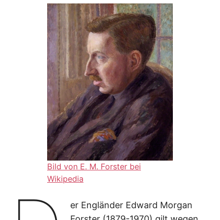
I
K
S
L
E
E
R
Bild von E. M. Forster bei
Wikipedia
er Engländer Edward Morgan
Forster (1879-1970) gilt wegen