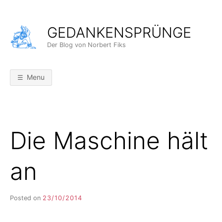
Skip
to
GEDANKENSPRÜNGE
content
Der Blog von Norbert Fiks
Menu
Die Maschine hält
an
Posted on
23/10/2014
b
y
F