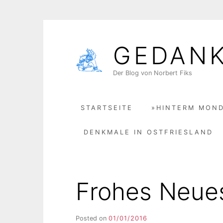
Skip
to
GEDAN
content
Der Blog von Norbert Fiks
STARTSEITE
»HINTERM MOND
DENKMALE IN OSTFRIESLAND
Frohes Neue
Posted on
01/01/2016
b