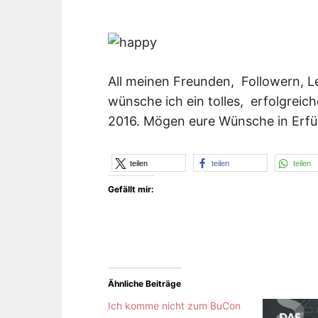
y
F
I
K
S
L
All meinen Freunden, Followern, 
E
wünsche ich ein tolles, erfolgreic
E
2016. Mögen eure Wünsche in Erfü
R
teilen
teilen
teilen
Gefällt mir:
Ähnliche Beiträge
Ich komme nicht zum BuCon