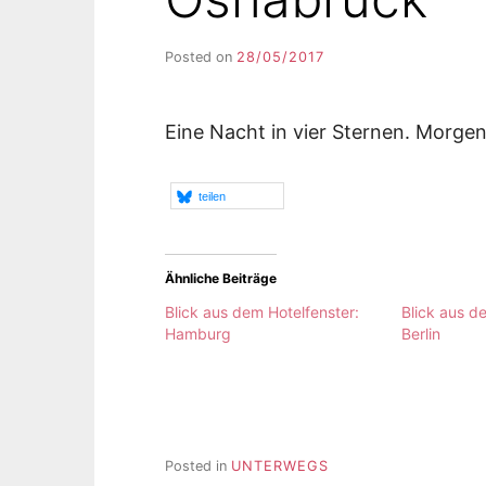
Posted on
28/05/2017
b
y
F
I
Eine Nacht in vier Sternen. Morgen
K
S
L
teilen
E
E
R
Ähnliche Beiträge
Blick aus dem Hotelfenster:
Blick aus d
Hamburg
Berlin
Posted in
UNTERWEGS