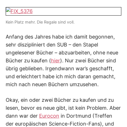
I
K
S
L
Kein Platz mehr. Die Regale sind voll.
E
E
Anfang des Jahres habe ich damit begonnen,
R
sehr diszipliniert den SUB – den Stapel
ungelesener Bücher – abzuarbeiten, ohne neue
Bücher zu kaufen (
hier
). Nur zwei Bücher sind
übrig geblieben. Irgendwann war’s geschafft,
und erleichtert habe ich mich daran gemacht,
mich nach neuen Büchern umzusehen.
Okay, ein oder zwei Bücher zu kaufen und zu
lesen, bevor es neue gibt, ist kein Problem. Aber
dann war der
Eurocon
in Dortmund (Treffen
der europäischen Science-Fiction-Fans), und