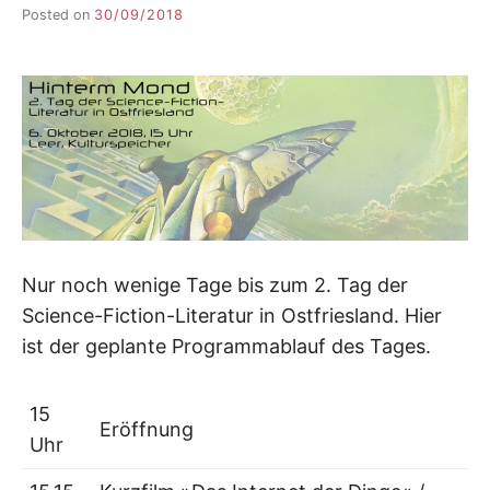
Posted on
30/09/2018
b
y
F
I
K
S
L
E
E
R
Nur noch wenige Tage bis zum 2. Tag der
Science-Fiction-Literatur in Ostfriesland. Hier
ist der geplante Programmablauf des Tages.
15
Eröffnung
Uhr