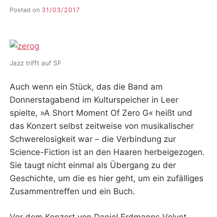
Posted on
31/03/2017
b
y
F
I
K
S
Jazz trifft auf SF
L
E
Auch wenn ein Stück, das die Band am
E
R
Donnerstagabend im Kulturspeicher in Leer
spielte, »A Short Moment Of Zero G« heißt und
das Konzert selbst zeitweise von musikalischer
Schwerelosigkeit war – die Verbindung zur
Science-Fiction ist an den Haaren herbeigezogen.
Sie taugt nicht einmal als Übergang zu der
Geschichte, um die es hier geht, um ein zufälliges
Zusammentreffen und ein Buch.
Vor dem Konzert von Daniel Erdmanns Velvet