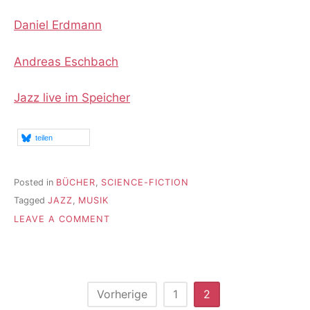
Daniel Erdmann
Andreas Eschbach
Jazz live im Speicher
teilen
Posted in
BÜCHER
,
SCIENCE-FICTION
Tagged
JAZZ
,
MUSIK
ON
LEAVE A COMMENT
WERBUNG
FÜR
ANDREAS
ESCHBACH
Seitennummerierung
Vorherige
1
2