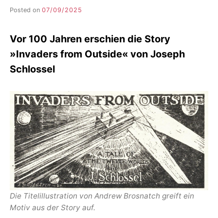
Posted on
07/09/2025
b
y
F
Vor 100 Jahren erschien die Story
I
K
»Invaders from Outside« von Joseph
S
Schlossel
L
E
E
R
Die Titelillustration von Andrew Brosnatch greift ein
Motiv aus der Story auf.