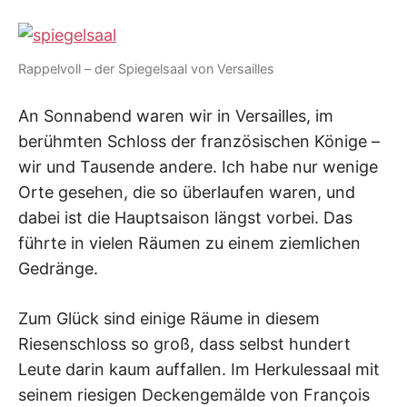
I
K
S
L
Rappelvoll – der Spiegelsaal von Versailles
E
E
An Sonnabend waren wir in Versailles, im
R
berühmten Schloss der französischen Könige –
wir und Tausende andere. Ich habe nur wenige
Orte gesehen, die so überlaufen waren, und
dabei ist die Hauptsaison längst vorbei. Das
führte in vielen Räumen zu einem ziemlichen
Gedränge.
Zum Glück sind einige Räume in diesem
Riesenschloss so groß, dass selbst hundert
Leute darin kaum auffallen. Im Herkulessaal mit
seinem riesigen Deckengemälde von François