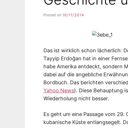
Posted on
16/11/2014
b
y
F
I
K
S
L
Das ist wirklich schon lächerlich: 
E
Tayyip Erdoğan hat in einer Fern
E
habe Amerika entdeckt, sondern Mu
R
dabei auf die angebliche Erwähnu
Bordbuch. Das berichten verschie
Yahoo News
). Diese Behauptung i
Wiederholung nicht besser.
Es geht um eine Passage vom 29. 
kubanische Küste entlangsegelt. D