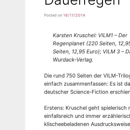
Posted on
16/11/2014
b
y
F
I
Karsten Kruschel: VILM1 – Der
K
Regenplanet (220 Seiten, 12,9
S
L
Seiten, 12,95 Euro); VILM 3 – D
E
Wurdack-Verlag.
E
R
Die rund 750 Seiten der VILM-Trilo
einfach zusammenfassen: Es ist da
deutscher Science-Fiction erschien
Erstens: Kruschel geht spielerisch 
einfallsreich und immer erzählerisch
klischeebeladenen Ausdrucksweise 