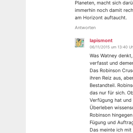
Planeten, macht sich dar
immerhin noch damit rech
am Horizont auftaucht.
Antworten
lapismont
06/11/2015 um 13:40 U
Was Watney denkt, e
verfasst und demen
Das Robinson Cruso
ihren Reiz aus, abe
Bestandteil. Robins
das nur für sich. O
Verfügung hat und 
Überleben wissensc
Robinson hingegen h
Fügung und Auftrag
Das meinte ich mit