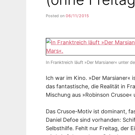
Posted on
06/11/2015
b
y
F
I
K
S
L
E
In Franktreich läuft »Der Marsianer« unter d
E
R
Ich war im Kino. »Der Marsianer« is
das fantastische, die Realität in Fr
Mischung aus »Robinson Crusoe« u
Das Crusoe-Motiv ist dominant, f
Daniel Defoe sind vorhanden: Schif
Selbsthilfe. Fehlt nur Freitag, de