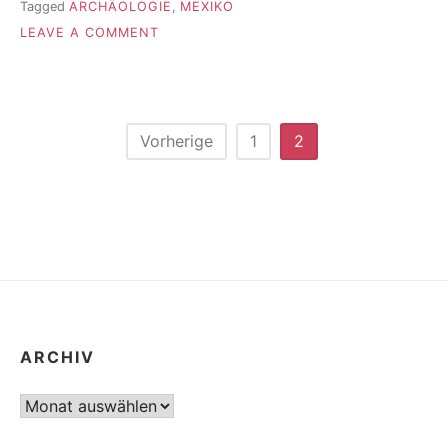
Tagged
ARCHÄOLOGIE
,
MEXIKO
ON
LEAVE A COMMENT
SPURENSUCHE
FÜHRT
NACH
PALENQUE
Seitennummerierung
Vorherige
1
2
der
Beiträge
ARCHIV
Archiv