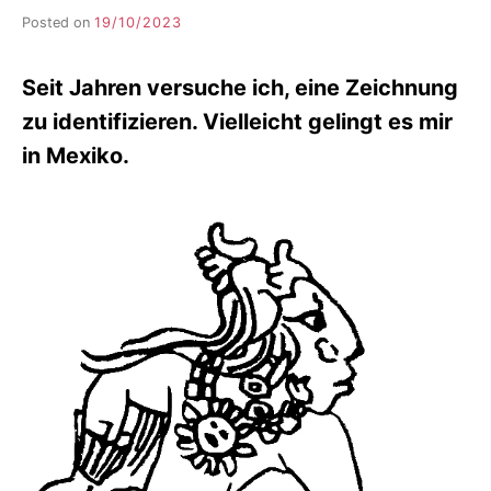
Posted on
19/10/2023
b
y
F
Seit Jahren versuche ich, eine Zeichnung
I
K
zu identifizieren. Vielleicht gelingt es mir
S
in Mexiko.
L
E
E
R