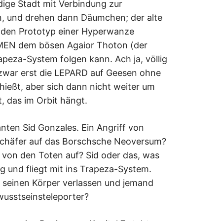
dige Stadt mit Verbindung zur
, und drehen dann Däumchen; der alte
ig den Prototyp einer Hyperwanze
D MEN dem bösen Agaior Thoton (der
apeza-System folgen kann. Ach ja, völlig
 zwar erst die LEPARD auf Geesen ohne
hießt, aber sich dann nicht weiter um
 das im Orbit hängt.
nten Sid Gonzales. Ein Angriff von
Schäfer auf das Borschsche Neoversum?
h von den Toten auf? Sid oder das, was
arg und fliegt mit ins Trapeza-System.
t seinen Körper verlassen und jemand
usstseinsteleporter?