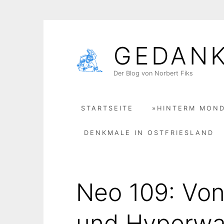
Skip
to
GEDAN
content
Der Blog von Norbert Fiks
STARTSEITE
»HINTERM MOND
DENKMALE IN OSTFRIESLAND
Neo 109: Vo
und Hyperw