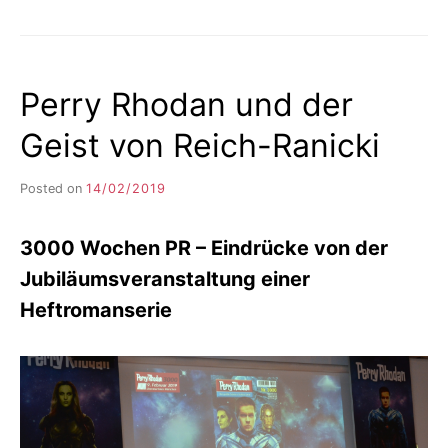
ZIETSCH
HAT
EINEN
WUNSCH
Perry Rhodan und der
Geist von Reich-Ranicki
Posted on
14/02/2019
b
y
F
3000 Wochen PR – Eindrücke von der
I
K
Jubiläumsveranstaltung einer
S
Heftromanserie
L
E
E
R