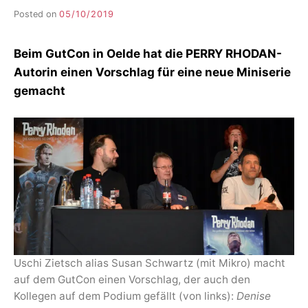
Posted on
05/10/2019
b
y
F
Beim GutCon in Oelde hat die PERRY RHODAN-
I
K
Autorin einen Vorschlag für eine neue Miniserie
S
gemacht
L
E
E
R
Uschi Zietsch alias Susan Schwartz (mit Mikro) macht
auf dem GutCon einen Vorschlag, der auch den
Kollegen auf dem Podium gefällt (von links):
Denise