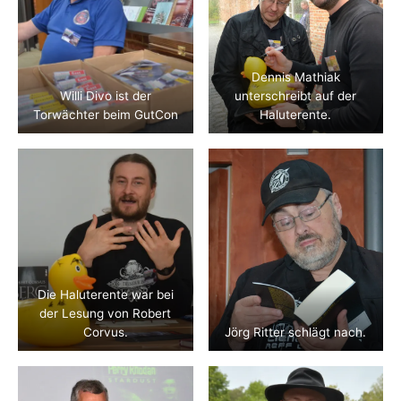
Dennis Mathiak
Willi Divo ist der
unterschreibt auf der
Torwächter beim GutCon
Haluterente.
Die Haluterente war bei
der Lesung von Robert
Corvus.
Jörg Ritter schlägt nach.