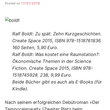
Posted on
17/01/2016
b
y
F
I
K
S
L
Ralf Boldt: Zu spät. Zehn Kurzgeschichten.
E
Create Space 2015, ISBN 978-1518761836.
E
160 Seiten, 5,90 Euro.
R
Ralf Boldt: Was kostet eine Raumstation?:
Ökonomische Themen in der Science
Fiction. Create Space 2015, ISBN 978-
1518745928. 238, 9,99 Euro.
Beide Bücher gibt es auch als E-Books (für
Kindle).
Nach seinem erfolgreichen Debütroman »Der
Temporalanwalt« (Zweiter Platz beim