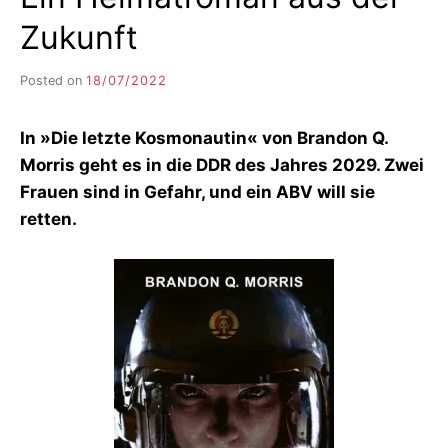
Zukunft
Posted on
18/07/2022
b
y
F
In »Die letzte Kosmonautin« von Brandon Q.
I
K
Morris geht es in die DDR des Jahres 2029. Zwei
S
Frauen sind in Gefahr, und ein ABV will sie
L
retten.
E
E
R