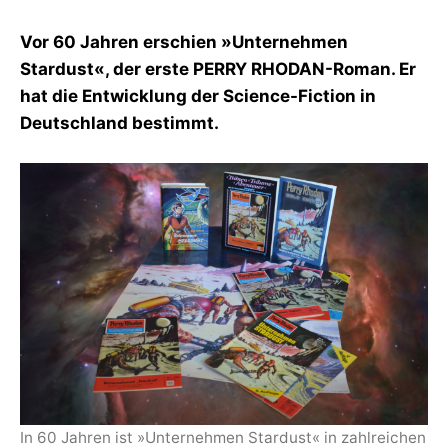
y
F
Vor 60 Jahren erschien »Unternehmen
I
K
Stardust«, der erste PERRY RHODAN-Roman. Er
S
hat die Entwicklung der Science-Fiction in
L
Deutschland bestimmt.
E
E
R
In 60 Jahren ist »Unternehmen Stardust« in zahlreichen