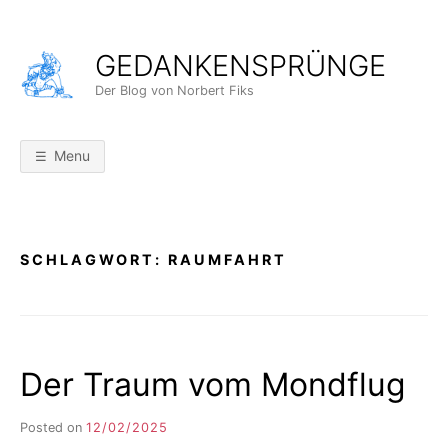
Skip
to
GEDANKENSPRÜNGE
content
Der Blog von Norbert Fiks
Menu
SCHLAGWORT:
RAUMFAHRT
Der Traum vom Mondflug
Posted on
12/02/2025
b
y