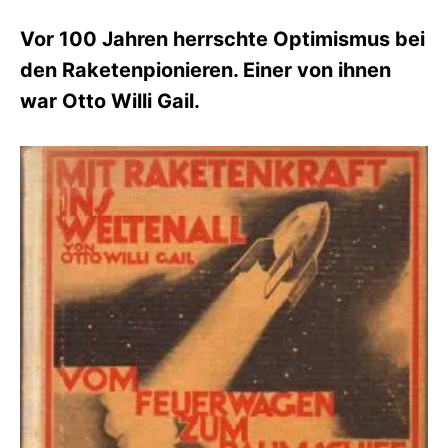
F
Vor 100 Jahren herrschte Optimismus bei
I
K
den Raketenpionieren. Einer von ihnen
S
war Otto Willi Gail.
L
E
E
R