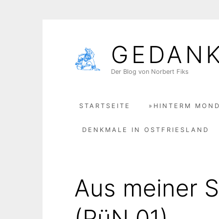
Skip
to
GEDAN
content
Der Blog von Norbert Fiks
STARTSEITE
»HINTERM MOND
DENKMALE IN OSTFRIESLAND
Aus meiner S
(RüN 01)