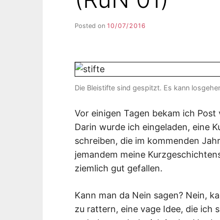
Posted on
10/07/2016
b
y
F
I
K
S
L
Die Bleistifte sind gespitzt. Es kann losge
E
E
Vor einigen Tagen bekam ich Post v
R
Darin wurde ich eingeladen, eine K
schreiben, die im kommenden Jahr e
jemandem meine Kurzgeschichtensa
ziemlich gut gefallen.
Kann man da Nein sagen? Nein, ka
zu rattern, eine vage Idee, die ich