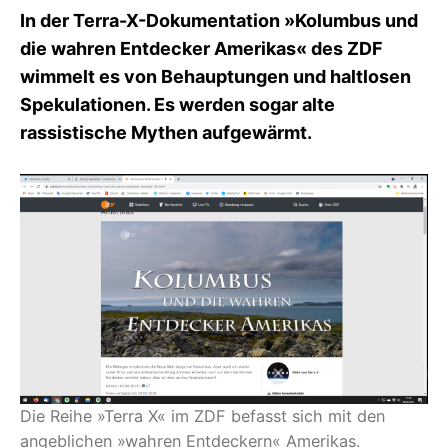
I
In der Terra-X-Dokumentation »Kolumbus und
K
die wahren Entdecker Amerikas« des ZDF
S
L
wimmelt es von Behauptungen und haltlosen
E
Spekulationen. Es werden sogar alte
E
rassistische Mythen aufgewärmt.
R
Die Reihe »Terra X« im ZDF befasst sich mit den
angeblichen »wahren Entdeckern« Amerikas.