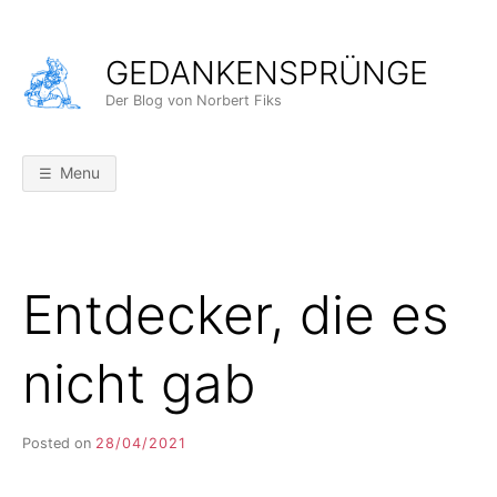
Skip
to
GEDANKENSPRÜNGE
content
Der Blog von Norbert Fiks
Menu
Entdecker, die es
nicht gab
Posted on
28/04/2021
b
y
F