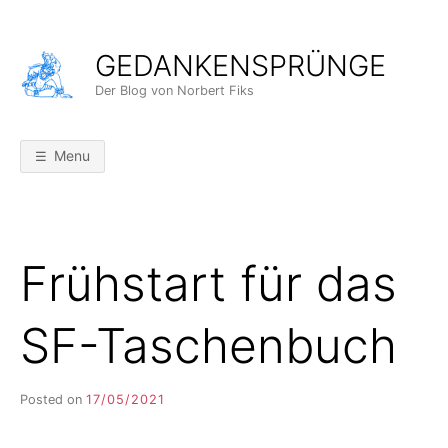
Skip
to
GEDANKENSPRÜNGE
content
Der Blog von Norbert Fiks
Menu
Frühstart für das
SF-Taschenbuch
Posted on
17/05/2021
b
y
F