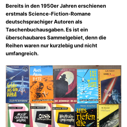
I
Bereits in den 1950er Jahren erschienen
K
erstmals Science-Fiction-Romane
S
L
deutschsprachiger Autoren als
E
Taschenbuchausgaben. Es ist ein
E
überschaubares Sammelgebiet, denn die
R
Reihen waren nur kurzlebig und nicht
umfangreich.