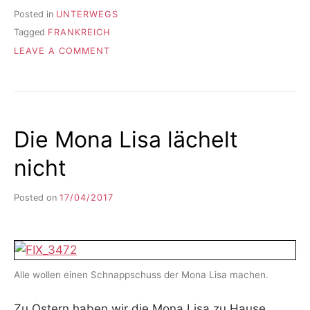
Posted in
UNTERWEGS
Tagged
FRANKREICH
ON
LEAVE A COMMENT
GRUSS A
US M
ARSEILLE
Die Mona Lisa lächelt
nicht
Posted on
17/04/2017
b
y
F
I
K
S
Alle wollen einen Schnappschuss der Mona Lisa machen.
L
E
Zu Ostern haben wir die Mona Lisa zu Hause
E