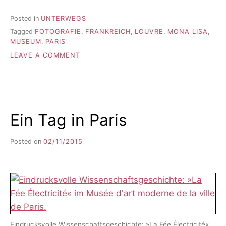
Posted in
UNTERWEGS
Tagged
FOTOGRAFIE
,
FRANKREICH
,
LOUVRE
,
MONA LISA
,
MUSEUM
,
PARIS
ON
LEAVE A COMMENT
DIE
MONA
LISA
LÄCHELT
NICHT
Ein Tag in Paris
Posted on
02/11/2015
b
y
F
I
K
S
L
E
E
Eindrucksvolle Wissenschaftsgeschichte: »La Fée Électricité«