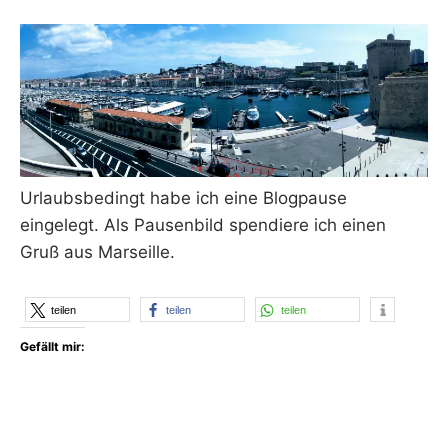
F
I
K
S
L
E
E
R
Urlaubsbedingt habe ich eine Blogpause
eingelegt. Als Pausenbild spendiere ich einen
Gruß aus Marseille.
teilen
teilen
teilen
Gefällt mir: