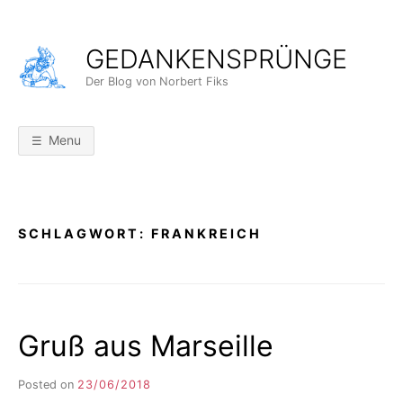
Skip
to
GEDANKENSPRÜNGE
content
Der Blog von Norbert Fiks
Menu
SCHLAGWORT:
FRANKREICH
Gruß aus Marseille
Posted on
23/06/2018
b
y