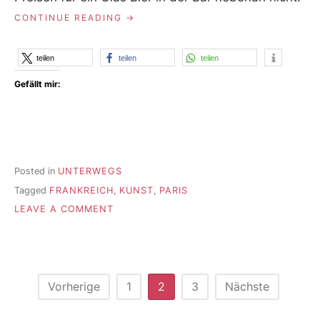
„EIN
CONTINUE READING
TAG
IN
PARIS“
teilen
teilen
teilen
Gefällt mir:
Posted in
UNTERWEGS
Tagged
FRANKREICH
,
KUNST
,
PARIS
ON
LEAVE A COMMENT
EIN
TAG
IN
PARIS
Seitennummerierung
Vorherige
1
2
3
Nächste
der