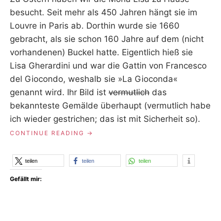
R
besucht. Seit mehr als 450 Jahren hängt sie im
Louvre in Paris ab. Dorthin wurde sie 1660
gebracht, als sie schon 160 Jahre auf dem (nicht
vorhandenen) Buckel hatte. Eigentlich hieß sie
Lisa Gherardini und war die Gattin von Francesco
del Giocondo, weshalb sie »La Gioconda«
genannt wird. Ihr Bild ist
vermutlich
das
bekannteste Gemälde überhaupt (vermutlich habe
ich wieder gestrichen; das ist mit Sicherheit so).
„DIE
CONTINUE READING
MONA
LISA
LÄCHELT
teilen
teilen
teilen
NICHT“
Gefällt mir: