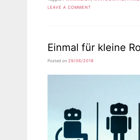
ON
LEAVE A COMMENT
KANNIBALEN
UND
EIN
IMAGINÄRER
KONTINENT
Einmal für kleine R
Posted on
29/06/2018
b
y
F
I
K
S
L
E
E
R