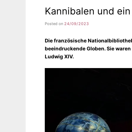
Kannibalen und ein
Posted on
24/09/2023
b
y
F
Die französische Nationalbibliothe
I
K
beeindruckende Globen. Sie waren
S
Ludwig XIV.
L
E
E
R