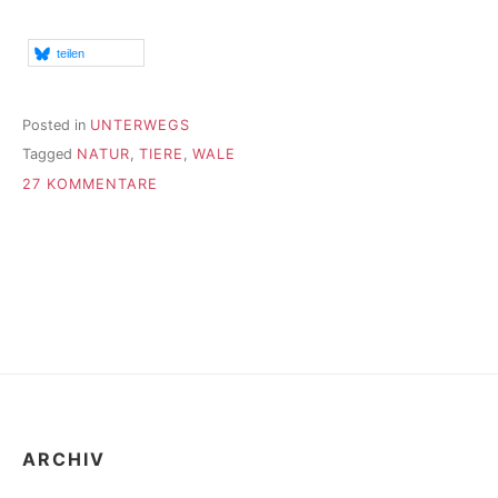
MIT
JONAS,
DEM
teilen
WAL“
Posted in
UNTERWEGS
Tagged
NATUR
,
TIERE
,
WALE
ZU
27 KOMMENTARE
WIEDERSEHEN
MIT
JONAS,
DEM
WAL
ARCHIV