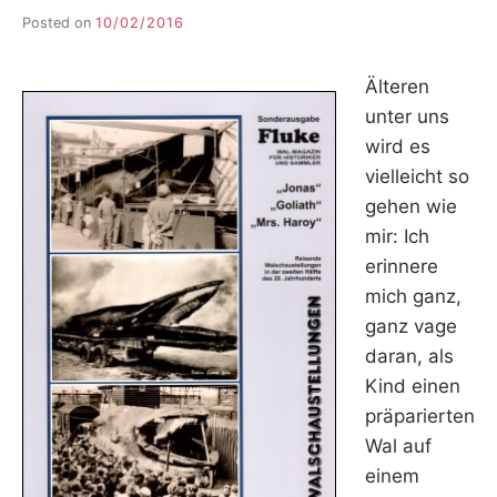
Posted on
10/02/2016
b
y
F
Älteren
I
K
unter uns
S
wird es
L
vielleicht so
E
E
gehen wie
R
mir: Ich
erinnere
mich ganz,
ganz vage
daran, als
Kind einen
präparierten
Wal auf
einem