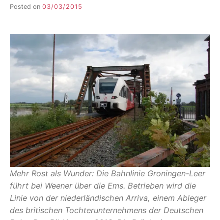
Posted on
03/03/2015
b
y
F
I
K
S
L
E
E
R
Mehr Rost als Wunder: Die Bahnlinie Groningen-Leer
führt bei Weener über die Ems. Betrieben wird die
Linie von der niederländischen Arriva, einem Ableger
des britischen Tochterunternehmens der Deutschen