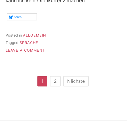
kann ich keine Konkurrenz machen.
teilen
Posted in
ALLGEMEIN
Tagged
SPRACHE
ON
LEAVE A COMMENT
BLÜTEN
AUS
DEM
ZEITUNGSGARTEN
Seitennummerierung
1
2
Nächste
der
Beiträge