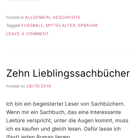
Posted in
ALLGEMEIN
,
GESCHICHTE
Tagged
FUSSBALL
,
MITTELALTER
,
SPRACHE
ON
LEAVE A COMMENT
IM
HANDGALOPP
ZUM
KANTERSIEG
Zehn Lieblingssachbücher
Posted on
28/10/2016
b
y
F
Ich bin ein begeisterter Leser von Sachbüchern.
I
K
Wenn mir ein Sachbuch, das eine Interessante
S
Lektüre verspricht, unter die Augen kommt, muss
L
ich es kaufen und gleich lesen. Dafür lasse ich
E
E
(fast) jeden Roman liegen.