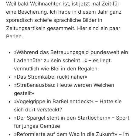
Weil bald Weihnachten ist, ist jetzt mal Zeit für
I
K
eine Bescherung. Ich habe in diesem Jahr ganz
S
sporadisch schiefe sprachliche Bilder in
L
Zeitungsartikeln gesammelt. Hier sind ein paar
E
E
Perlen.
R
»Während das Betreuungsgeld bundesweit ein
Ladenhüter zu sein scheint…« – es liegt
vermutlich wie Blei in den Regalen.
»Das Stromkabel rückt näher«
»Straßenausbau: Heute werden Weichen
gestellt«
»Vogelgrippe in Barßel entdeckt« – Hatte sie
sich dort versteckt?
»Der Spargel steht in den Startlöchern« – Sport
für junges Gemüse
»Reformierte auf dem Weg in die Zukunft« – im