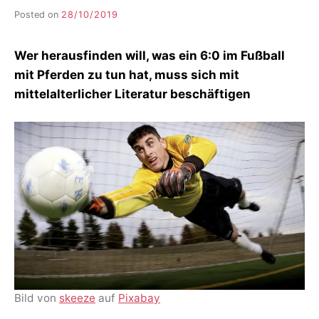
Posted on
28/10/2019
b
y
F
Wer herausfinden will, was ein 6:0 im Fußball
I
K
mit Pferden zu tun hat, muss sich mit
S
mittelalterlicher Literatur beschäftigen
L
E
E
R
Bild von
skeeze
auf
Pixabay