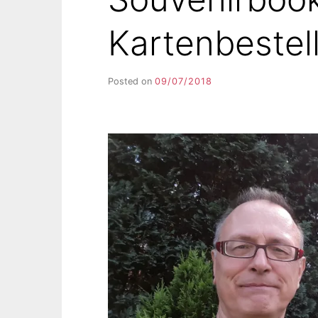
Kartenbestel
Posted on
09/07/2018
b
y
F
I
K
S
L
E
E
R