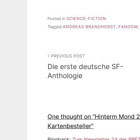
Posted in
SCIENCE-FICTION
Tagged
ANDREAS BRANDHORST
,
FANDOM
Beitragsnavigation
PREVIOUS POST
Die erste deutsche SF-
Anthologie
One thought on “
Hinterm Mond 20
Kartenbesteller
”
Pingback:
Zum Newsletter 24 der PRFZ