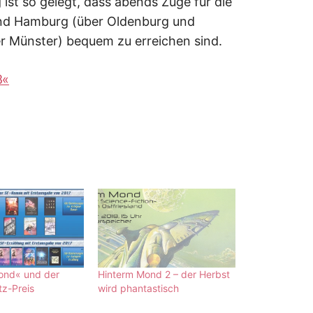
 ist so gelegt, dass abends Züge für die
und Hamburg (über Oldenburg und
r Münster) bequem zu erreichen sind.
8«
ond« und der
Hinterm Mond 2 – der Herbst
z-Preis
wird phantastisch