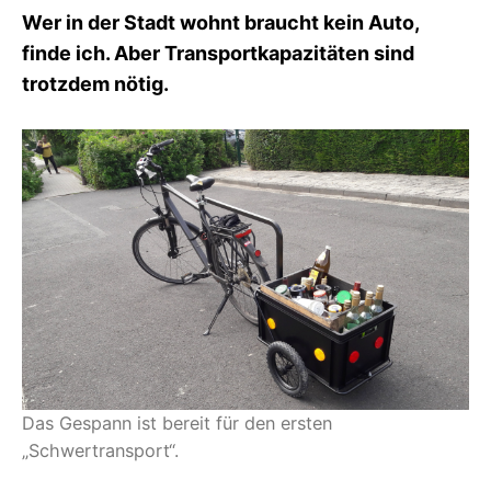
I
Wer in der Stadt wohnt braucht kein Auto,
K
finde ich. Aber Transportkapazitäten sind
S
L
trotzdem nötig.
E
E
R
Das Gespann ist bereit für den ersten
„Schwertransport“.