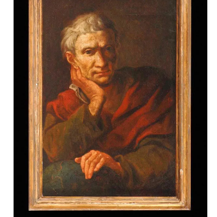
E
E
R