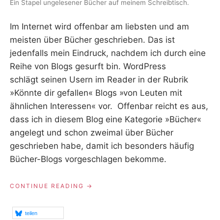
Ein Stapel ungelesener Bücher auf meinem Schreibtisch.
E
E
R
Im Internet wird offenbar am liebsten und am
meisten über Bücher geschrieben. Das ist
jedenfalls mein Eindruck, nachdem ich durch eine
Reihe von Blogs gesurft bin. WordPress
schlägt seinen Usern im Reader in der Rubrik
»Könnte dir gefallen« Blogs »von Leuten mit
ähnlichen Interessen« vor. Offenbar reicht es aus,
dass ich in diesem Blog eine Kategorie »Bücher«
angelegt und schon zweimal über Bücher
geschrieben habe, damit ich besonders häufig
Bücher-Blogs vorgeschlagen bekomme.
„WAS
CONTINUE READING
NOCH
ZU
LESEN
teilen