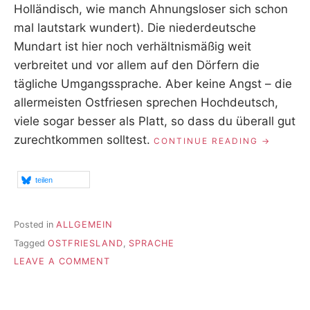
R
Holländisch, wie manch Ahnungsloser sich schon
mal lautstark wundert). Die niederdeutsche
Mundart ist hier noch verhältnismäßig weit
verbreitet und vor allem auf den Dörfern die
tägliche Umgangssprache. Aber keine Angst – die
allermeisten Ostfriesen sprechen Hochdeutsch,
viele sogar besser als Platt, so dass du überall gut
zurechtkommen solltest.
„MAN
CONTINUE READING
SPRICHT
PLATTDE
teilen
Posted in
ALLGEMEIN
Tagged
OSTFRIESLAND
,
SPRACHE
ON
LEAVE A COMMENT
MAN
SPRICHT
PLATTDEUTSCH