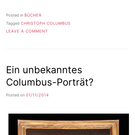
IST“
Posted in
BÜCHER
Tagged
CHRISTOPH COLUMBUS
ON
LEAVE A COMMENT
WAS
NOCH
ZU
LESEN
IST
Ein unbekanntes
Columbus-Porträt?
Posted on
01/11/2014
b
y
F
I
K
S
L