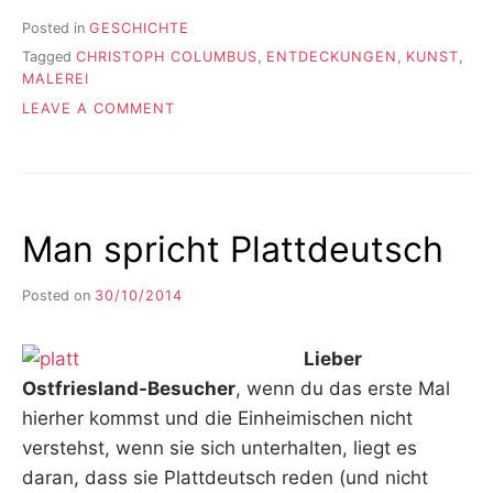
Posted in
GESCHICHTE
Tagged
CHRISTOPH COLUMBUS
,
ENTDECKUNGEN
,
KUNST
,
MALEREI
ON
LEAVE A COMMENT
EIN
UNBEKANNTES
COLUMBUS-
PORTRÄT?
Man spricht Plattdeutsch
Posted on
30/10/2014
b
y
F
Lieber
I
K
Ostfriesland-Besucher
, wenn du das erste Mal
S
hierher kommst und die Einheimischen nicht
L
verstehst, wenn sie sich unterhalten, liegt es
E
E
daran, dass sie Plattdeutsch reden (und nicht