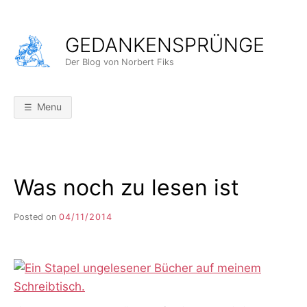
Skip
to
GEDANKENSPRÜNGE
content
Der Blog von Norbert Fiks
Menu
Was noch zu lesen ist
Posted on
04/11/2014
b
y
F
I
K
S
L