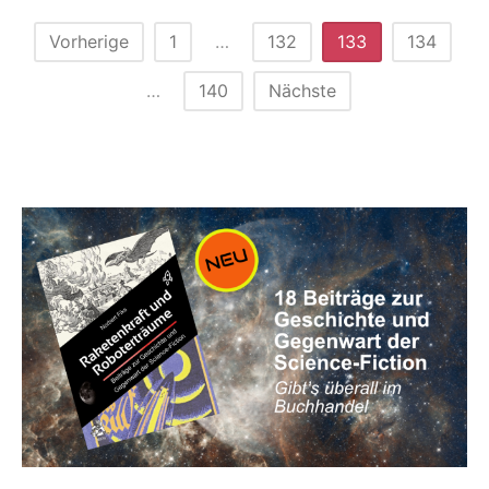
Seitennummerierung
Vorherige
1
…
132
133
134
der
…
140
Nächste
Beiträge