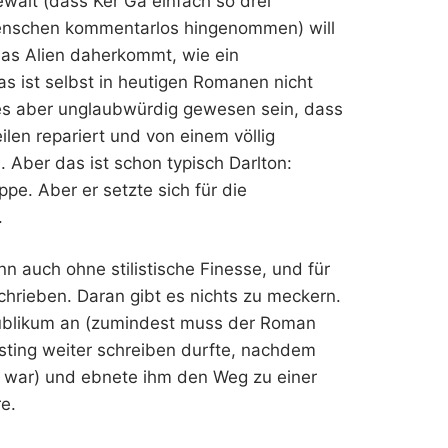
walt (dass Ker Ga einfach so drei
Menschen kommentarlos hingenommen) will
 das Alien daherkommt, wie ein
s ist selbst in heutigen Romanen nicht
s aber unglaubwürdig gewesen sein, dass
ilen repariert und von einem völlig
Aber das ist schon typisch Darlton:
e. Aber er setzte sich für die
.
n auch ohne stilistische Finesse, und für
chrieben. Daran gibt es nichts zu meckern.
blikum an (zumindest muss der Roman
nsting weiter schreiben durfte, nachdem
war) und ebnete ihm den Weg zu einer
re.