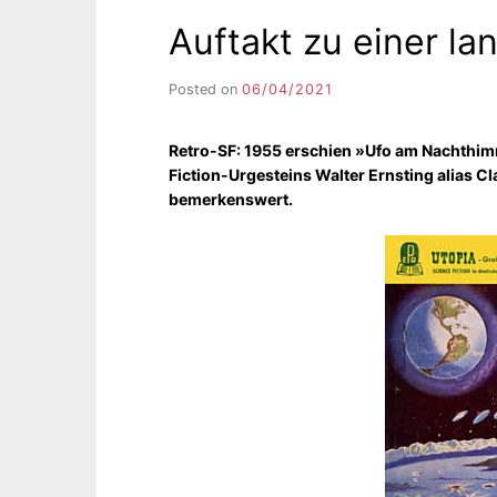
Auftakt zu einer la
Posted on
06/04/2021
b
y
F
Retro-SF: 1955 erschien »Ufo am Nachthim
I
Fiction-Urgesteins Walter Ernsting alias Cl
K
bemerkenswert.
S
L
E
E
R