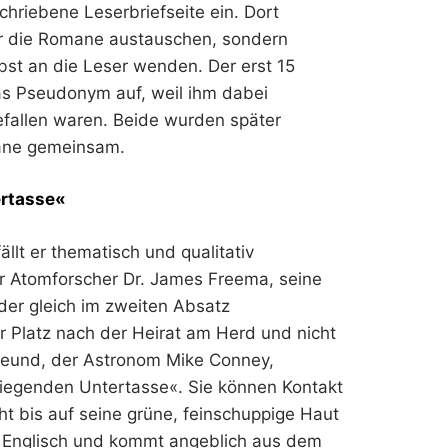
chriebene Leserbriefseite ein. Dort
ber die Romane austauschen, sondern
lbst an die Leser wenden. Der erst 15
as Pseudonym auf, weil ihm dabei
gefallen waren. Beide wurden später
ane gemeinsam.
ertasse«
lt er thematisch und qualitativ
er Atomforscher Dr. James Freema, seine
der gleich im zweiten Absatz
hr Platz nach der Heirat am Herd und nicht
Freund, der Astronom Mike Conney,
liegenden Untertasse«. Sie können Kontakt
ht bis auf seine grüne, feinschuppige Haut
nd Englisch und kommt angeblich aus dem