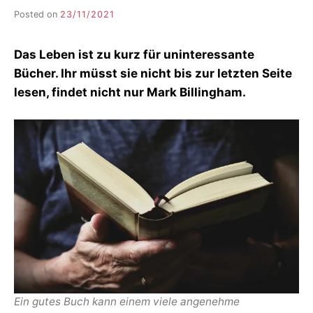
Posted on
23/11/2021
b
y
F
Das Leben ist zu kurz für uninteressante
I
K
Bücher. Ihr müsst sie nicht bis zur letzten Seite
S
lesen, findet nicht nur Mark Billingham.
L
E
E
R
Ein gutes Buch kann einem viele angenehme