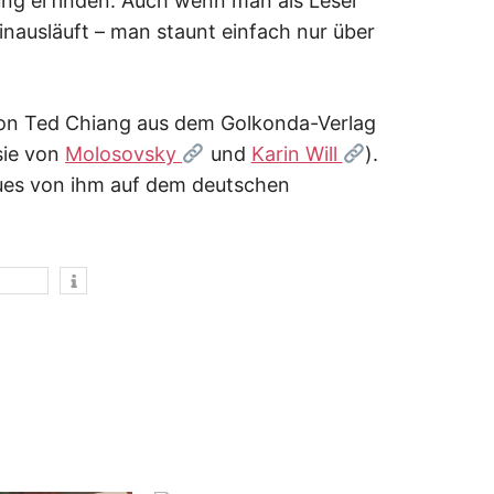
ung erfinden. Auch wenn man als Leser
inausläuft – man staunt einfach nur über
von Ted Chiang aus dem Golkonda-Verlag
sie von
Molosovsky
und
Karin Will
).
eues von ihm auf dem deutschen