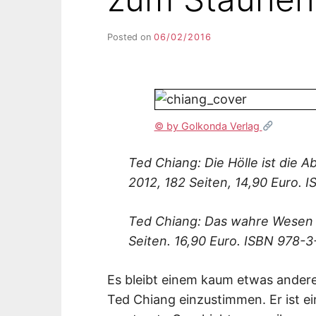
Posted on
06/02/2016
b
y
F
I
K
S
L
© by Golkonda Verlag
E
E
Ted Chiang: Die Hölle ist die 
R
2012, 182 Seiten, 14,90 Euro.
Ted Chiang: Das wahre Wesen 
Seiten. 16,90 Euro. ISBN 978-
Es bleibt einem kaum etwas anderes
Ted Chiang einzustimmen. Er ist ei