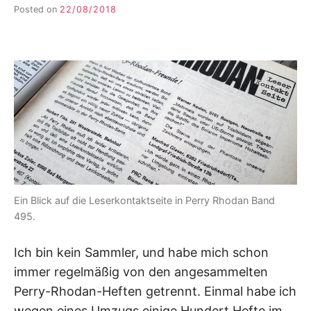
Posted on
22/08/2018
b
y
F
I
K
S
L
E
E
R
Ein Blick auf die Leserkontaktseite in Perry Rhodan Band
495.
Ich bin kein Sammler, und habe mich schon
immer regelmäßig von den angesammelten
Perry-Rhodan-Heften getrennt. Einmal habe ich
wegen eines Umzugs einige Hundert Hefte im