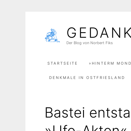
Skip
to
GEDAN
content
Der Blog von Norbert Fiks
STARTSEITE
»HINTERM MOND
DENKMALE IN OSTFRIESLAND
Bastei entst
»Ufo-Akten«