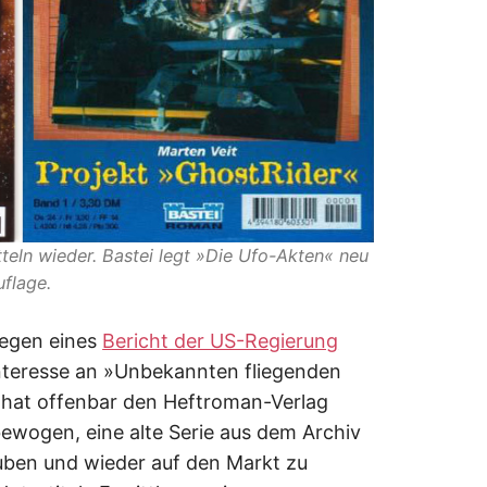
teln wieder. Bastei legt »Die Ufo-Akten« neu
uflage.
wegen eines
Bericht der US-Regierung
nteresse an »Unbekannten fliegenden
 hat offenbar den Heftroman-Verlag
ewogen, eine alte Serie aus dem Archiv
uben und wieder auf den Markt zu