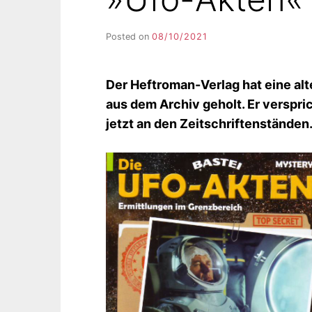
Posted on
08/10/2021
b
y
F
I
Der Heftroman-Verlag hat eine alt
K
aus dem Archiv geholt. Er verspri
S
L
jetzt an den Zeitschriftenständen
E
E
R