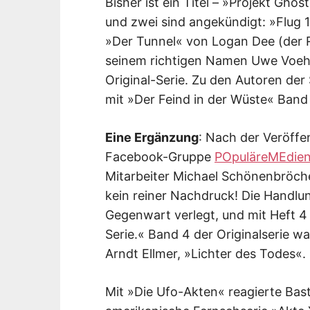
Bisher ist ein Titel – »Projekt Gho
und zwei sind angekündigt: »Flug 
»Der Tunnel« von Logan Dee (der 
seinem richtigen Namen Uwe Voehl)
Original-Serie. Zu den Autoren der
mit »Der Feind in der Wüste« Band 
Eine Ergänzung
: Nach der Veröffe
Facebook-Gruppe
POpuläreMEdie
Mitarbeiter Michael Schönenbröcher
kein reiner Nachdruck! Die Handlun
Gegenwart verlegt, und mit Heft 4
Serie.« Band 4 der Originalserie
Arndt Ellmer, »Lichter des Todes«.
Mit »Die Ufo-Akten« reagierte Baste