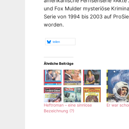
amerikanische Fernsehserie »Akte X
und Fox Mulder mysteriöse Kriminalf
Serie von 1994 bis 2003 auf ProSi
worden.
teilen
Ähnliche Beiträge
Heftroman – eine sinnlose
Er war schon
Bezeichnung (?)