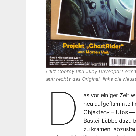
Cliff Conroy und Judy Davenport ermit
auf: rechts das Original, links die Neua
D
as vor einiger Zeit 
neu aufgeflammte I
Objekten« – Ufos —
Bastei-Lübbe dazu b
zu kramen, abzusta