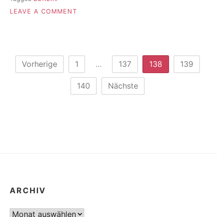
ON
LEAVE A COMMENT
GASTRO-
ZETTELKRIEG
Seitennummerierung
Vorherige
1
…
137
138
139
der
140
Nächste
Beiträge
ARCHIV
Archiv