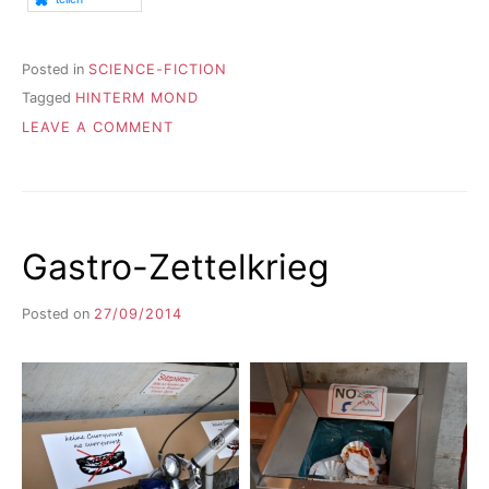
Posted in
SCIENCE-FICTION
Tagged
HINTERM MOND
ON
LEAVE A COMMENT
EIN
BERICHT
IN
DER
OZ
Gastro-Zettelkrieg
Posted on
27/09/2014
b
y
F
I
K
S
L
E
E