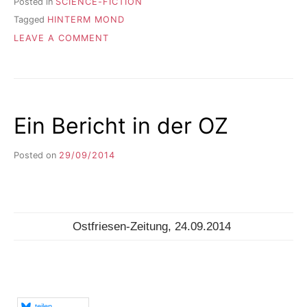
Posted in
SCIENCE-FICTION
Tagged
HINTERM MOND
ON
LEAVE A COMMENT
DER
TEMPORALANWALT
IST
AUF
DER
Ein Bericht in der OZ
WELT
Posted on
29/09/2014
b
y
F
I
K
S
Ostfriesen-Zeitung, 24.09.2014
L
E
E
R
teilen