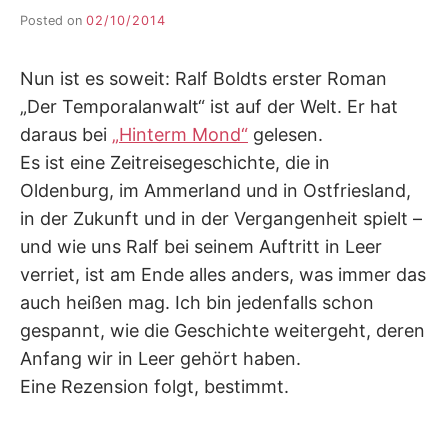
Posted on
02/10/2014
b
y
F
Nun ist es soweit: Ralf Boldts erster Roman
I
K
„Der Temporalanwalt“ ist auf der Welt. Er hat
S
daraus bei
„Hinterm Mond“
gelesen.
L
Es ist eine Zeitreisegeschichte, die in
E
E
Oldenburg, im Ammerland und in Ostfriesland,
R
in der Zukunft und in der Vergangenheit spielt –
und wie uns Ralf bei seinem Auftritt in Leer
verriet, ist am Ende alles anders, was immer das
auch heißen mag. Ich bin jedenfalls schon
gespannt, wie die Geschichte weitergeht, deren
Anfang wir in Leer gehört haben.
Eine Rezension folgt, bestimmt.