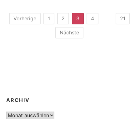
DAMPFZEITALTER
Seitennummerierung
Vorherige
1
2
3
4
…
21
der
Nächste
Beiträge
ARCHIV
Archiv