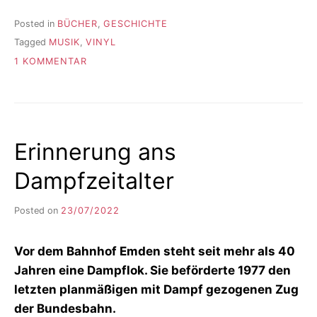
Posted in
BÜCHER
,
GESCHICHTE
Tagged
MUSIK
,
VINYL
ZU
1 KOMMENTAR
EIN
HANDBUCH
FÜR
DEN
KRAUTROCK-
Erinnerung ans
FAN
Dampfzeitalter
Posted on
23/07/2022
b
y
F
Vor dem Bahnhof Emden steht seit mehr als 40
I
K
Jahren eine Dampflok. Sie beförderte 1977 den
S
letzten planmäßigen mit Dampf gezogenen Zug
L
der Bundesbahn.
E