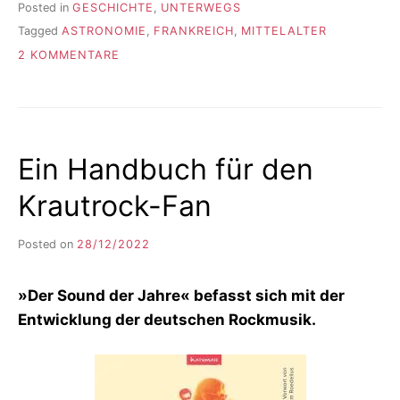
Posted in
GESCHICHTE
,
UNTERWEGS
Tagged
ASTRONOMIE
,
FRANKREICH
,
MITTELALTER
ZU
2 KOMMENTARE
SIE
BEWUNDERN
EINEN
STERN
Ein Handbuch für den
Krautrock-Fan
Posted on
28/12/2022
b
y
F
»Der Sound der Jahre« befasst sich mit der
I
K
Entwicklung der deutschen Rockmusik.
S
L
E
E