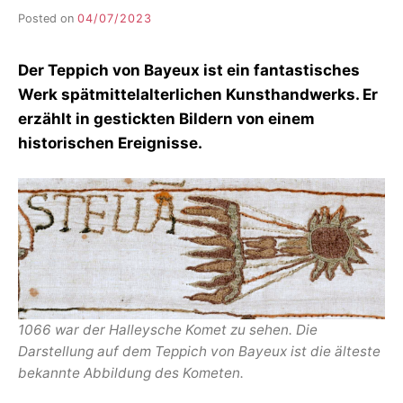
Posted on
04/07/2023
b
y
F
Der Teppich von Bayeux ist ein fantastisches
I
K
Werk spätmittelalterlichen Kunsthandwerks. Er
S
erzählt in gestickten Bildern von einem
L
historischen Ereignisse.
E
E
R
1066 war der Halleysche Komet zu sehen. Die
Darstellung auf dem Teppich von Bayeux ist die älteste
bekannte Abbildung des Kometen.