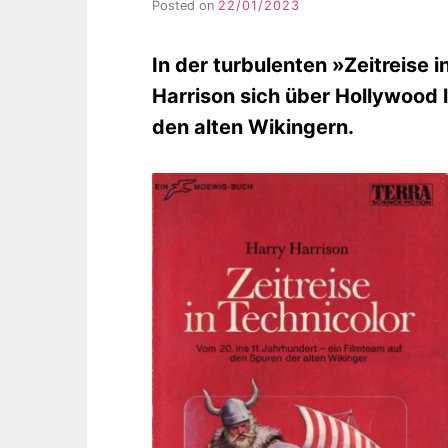
Posted on
22/01/2023
b
y
F
In der turbulenten »Zeitreise 
I
K
Harrison sich über Hollywood l
S
den alten Wikingern.
L
E
E
R