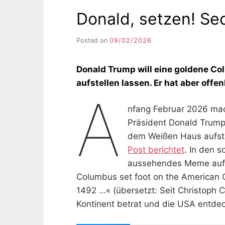
Donald, setzen! Se
Posted on
09/02/2026
b
y
F
Donald Trump will eine goldene 
I
K
aufstellen lassen. Er hat aber off
S
A
L
nfang Februar 2026 mac
E
E
Präsident Donald Trum
R
dem Weißen Haus aufstel
Post berichtet
. In den s
aussehendes Meme auf. 
Columbus set foot on the American C
1492 …« (übersetzt: Seit Christoph
Kontinent betrat und die USA entde