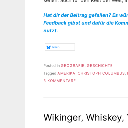
sehen, auch für den Rest der Welt, a
Hat dir der Beitrag gefallen? Es wü
Feedback gibst und dafür die Kom
nutzt.
teilen
Posted in
GEOGRAFIE
,
GESCHICHTE
Tagged
AMERIKA
,
CHRISTOPH COLUMBUS
,
ZU
3 KOMMENTARE
DONALD,
SETZEN!
SECHS!
Wikinger, Whiskey,