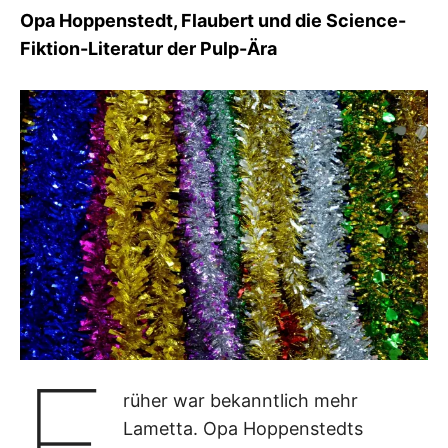
I
Opa Hoppenstedt, Flaubert und die Science-
K
Fiktion-Literatur der Pulp-Ära
S
L
E
E
R
F
rüher war bekanntlich mehr
Lametta. Opa Hoppenstedts