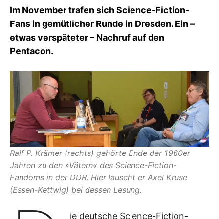
I
Im November trafen sich Science-Fiction-
K
Fans in gemütlicher Runde in Dresden. Ein –
S
L
etwas verspäteter – Nachruf auf den
E
Pentacon.
E
R
Ralf P. Krämer (rechts) gehörte Ende der 1960er
Jahren zu den »Vätern« des Science-Fiction-
Fandoms in der DDR. Hier lauscht er Axel Kruse
(Essen-Kettwig) bei dessen Lesung.
ie deutsche Science-Fiction-