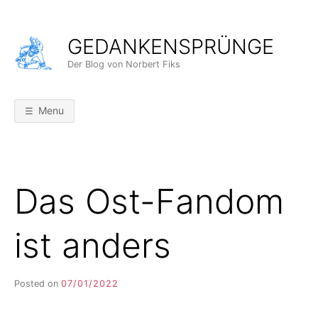
Skip
to
GEDANKENSPRÜNGE
content
Der Blog von Norbert Fiks
Menu
Das Ost-Fandom
ist anders
Posted on
07/01/2022
b
y
F