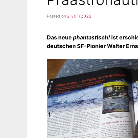
Posted on
21/01/2022
b
y
F
I
Das neue
phantastisch!
ist erschi
K
deutschen SF-Pionier Walter Ernst
S
L
E
E
R