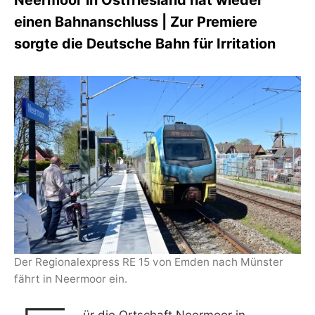
Neermoor in Ostfriesland hat wieder
I
K
einen Bahnanschluss | Zur Premiere
S
sorgte die Deutsche Bahn für Irritation
L
E
E
R
Der Regionalexpress RE 15 von Emden nach Münster
fährt in Neermoor ein.
ür die Ortschaft Neermoor in