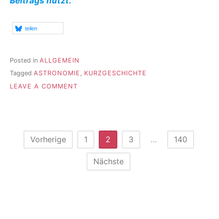
Beitrags nutzt.
teilen
Posted in
ALLGEMEIN
Tagged
ASTRONOMIE
,
KURZGESCHICHTE
ON
LEAVE A COMMENT
DAS
LOCH
IM
KIRCHENDACH
Seitennummerierung
Vorherige
1
2
3
…
140
der
Nächste
Beiträge