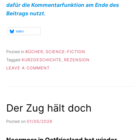
dafür die Kommentarfunktion am Ende des
Beitrags nutzt.
teilen
Posted in
BÜCHER
,
SCIENCE-FICTION
Tagged
KURZGESCHICHTE
,
REZENSION
ON
LEAVE A COMMENT
DIE
IDEEN
GEHEN
IHM
NICHT
Der Zug hält doch
AUS
Posted on
01/05/2026
b
y
F