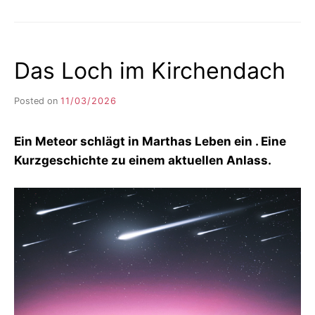
ZUG
HÄLT
DOCH
Das Loch im Kirchendach
Posted on
11/03/2026
b
y
F
Ein Meteor schlägt in Marthas Leben ein . Eine
I
K
Kurzgeschichte zu einem aktuellen Anlass.
S
L
E
E
R