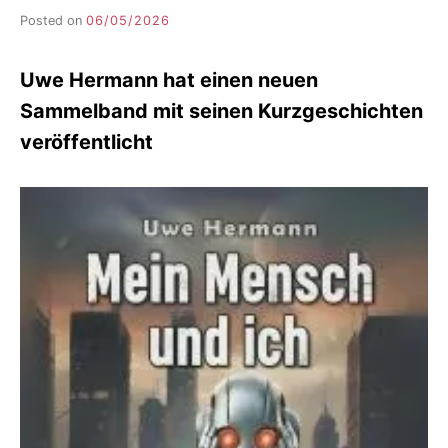
Posted on
06/05/2026
b
y
F
Uwe Hermann hat einen neuen
I
K
Sammelband mit seinen Kurzgeschichten
S
veröffentlicht
L
E
E
R